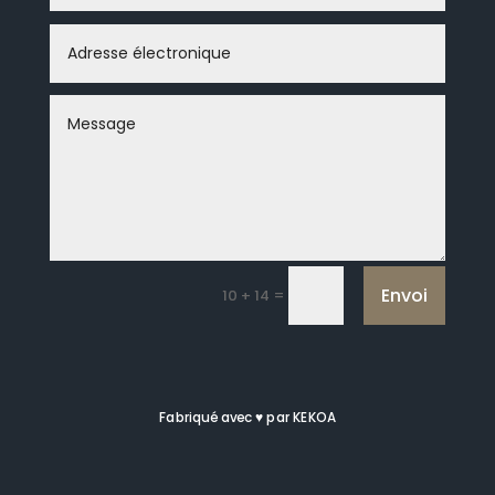
Envoi
=
10 + 14
Fabriqué avec
♥
par
KEKOA