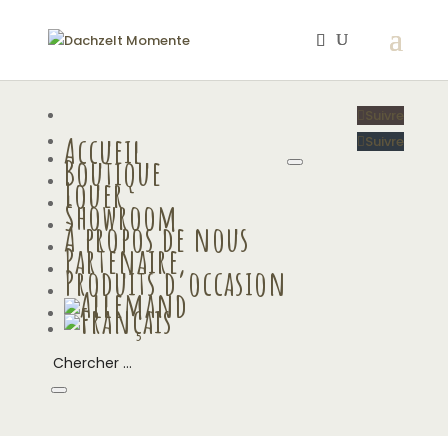
Suivre
Accueil
Suivre
Boutique
Louer
Showroom
À propos de nous
Partenaire
Produits d’occasion