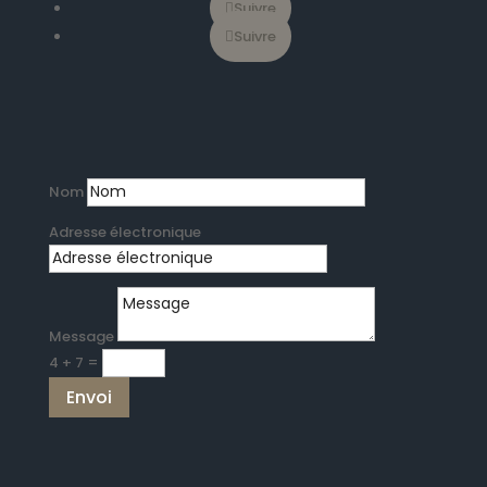
Suivre
Suivre
Nom
Adresse électronique
Message
4 + 7
=
Envoi