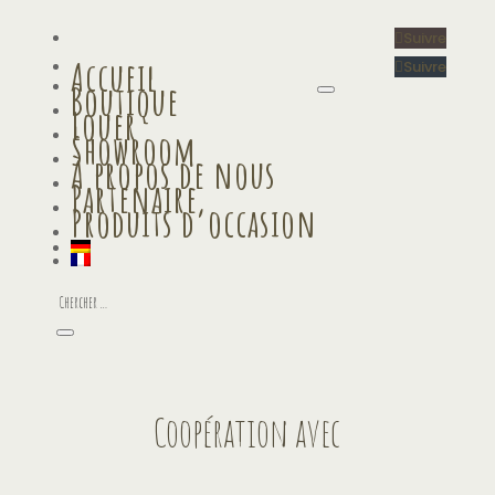
Suivre
Accueil
Suivre
Boutique
Louer
Showroom
À propos de nous
Partenaire
Produits d’occasion
Coopération avec