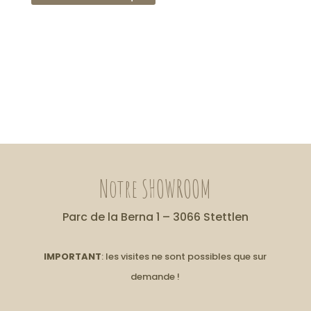
Notre SHOWROOM
Parc de la Berna 1 – 3066 Stettlen
IMPORTANT
: les visites ne sont possibles que sur
demande !