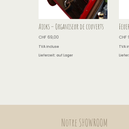
Aioks – Organiseur de couverts
Feue
CHF
69,00
CHF
TVA incluse
TVA i
Lieferzeit:
auf Lager
Liefer
Notre SHOWROOM