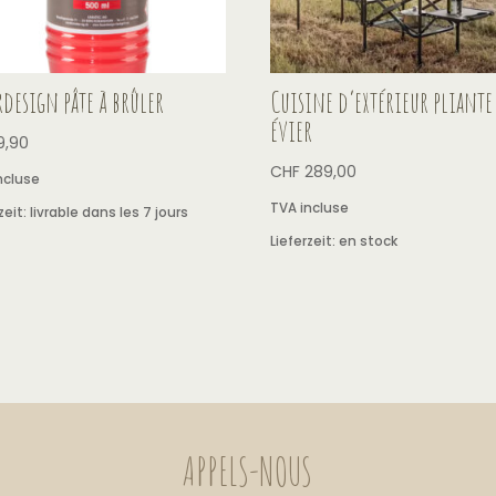
rdesign pâte à brûler
Cuisine d’extérieur pliante
évier
9,90
CHF
289,00
ncluse
TVA incluse
zeit:
livrable dans les 7 jours
Lieferzeit:
en stock
APPELS-NOUS