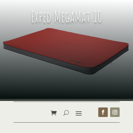
Exped MegaMat 10