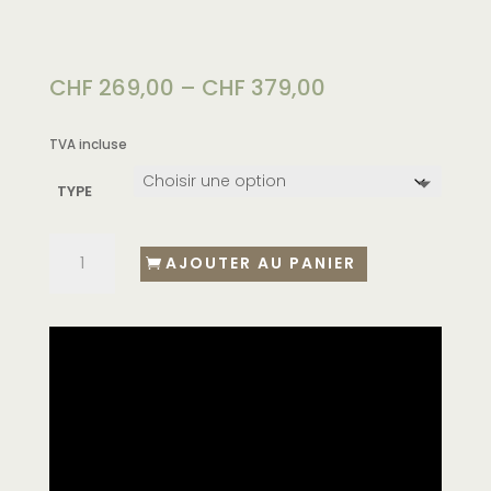
CHF
269,00
–
CHF
379,00
TVA incluse
TYPE
AJOUTER AU PANIER