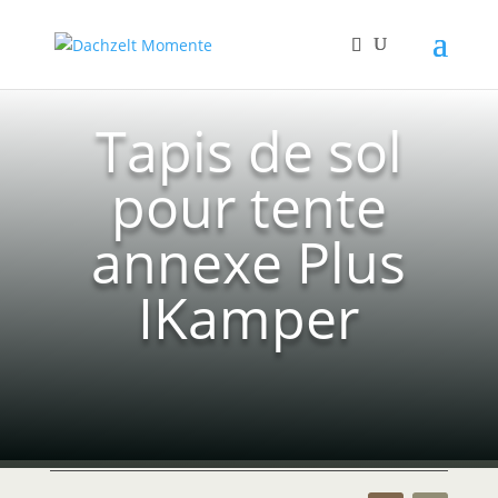
Tapis de sol
pour tente
annexe Plus
IKamper