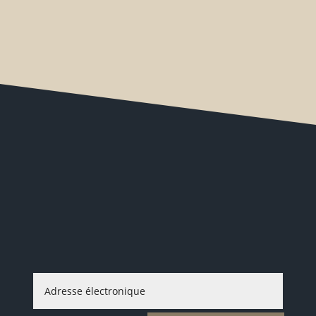
info@dachzeltmomente.ch
Blogs de voyage passionnants,
nouveautés et bien plus encore.