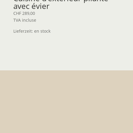
avec évier
CHF
289,00
TVA incluse
Lieferzeit:
en stock
IMPORTANT
: les visites ne sont possibles que sur
demande !