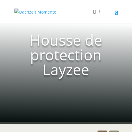
Housse de
protection
Layzee