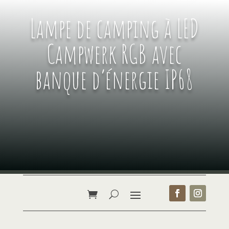
Lampe de camping à LED
Campwerk RGB avec
banque d’énergie IP68