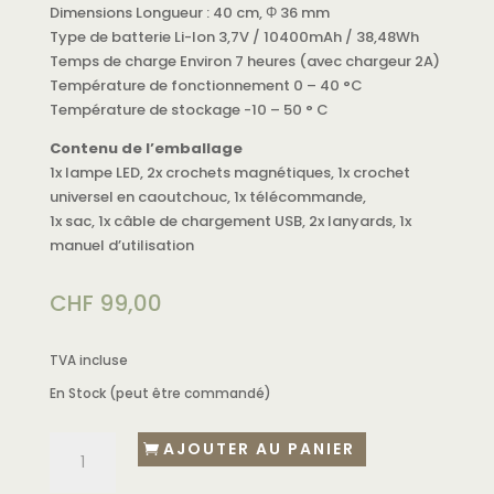
Dimensions Longueur : 40 cm, Φ 36 mm
Type de batterie Li-Ion 3,7V / 10400mAh / 38,48Wh
Temps de charge Environ 7 heures (avec chargeur 2A)
Température de fonctionnement 0 – 40 °C
Température de stockage -10 – 50 ° C
Contenu de l’emballage
1x lampe LED, 2x crochets magnétiques, 1x crochet
universel en caoutchouc, 1x télécommande,
1x sac, 1x câble de chargement USB, 2x lanyards, 1x
manuel d’utilisation
CHF
99,00
TVA incluse
En Stock (peut être commandé)
AJOUTER AU PANIER