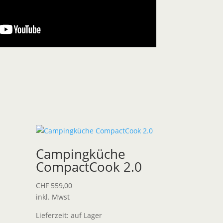
Campingküche
CompactCook 2.0
CHF
559,00
inkl. Mwst
Lieferzeit:
auf Lager