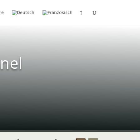
re
nel