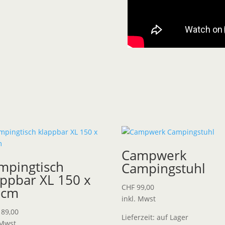
Campwerk
mpingtisch
Campingstuhl
appbar XL 150 x
CHF
99,00
 cm
inkl. Mwst
89,00
Lieferzeit:
auf Lager
 Mwst