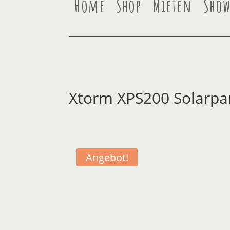
Home
Shop
Mieten
Sho
Xtorm XPS200 Solarpa
Angebot!