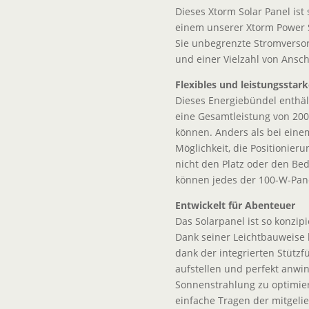
Dieses Xtorm Solar Panel ist 
einem unserer Xtorm Power S
Sie unbegrenzte Stromversor
und einer Vielzahl von Ans
Flexibles und leistungsstar
Dieses Energiebündel enthäl
eine Gesamtleistung von 20
können. Anders als bei eine
Möglichkeit, die Positionie
nicht den Platz oder den Bed
können jedes der 100-W-Pane
Entwickelt für Abenteuer
Das Solarpanel ist so konzipie
Dank seiner Leichtbauweise 
dank der integrierten Stütz
aufstellen und perfekt anwi
Sonnenstrahlung zu optimier
einfache Tragen der mitgeli