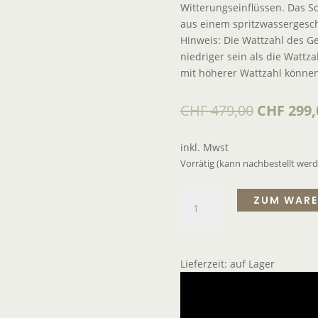
Witterungseinflüssen. Das Sol
aus einem spritzwassergeschü
Hinweis: Die Wattzahl des G
niedriger sein als die Wattz
mit höherer Wattzahl können
CHF
479,00
CHF
299,
inkl. Mwst
Vorrätig (kann nachbestellt wer
ZUM WARE
Lieferzeit:
auf Lager