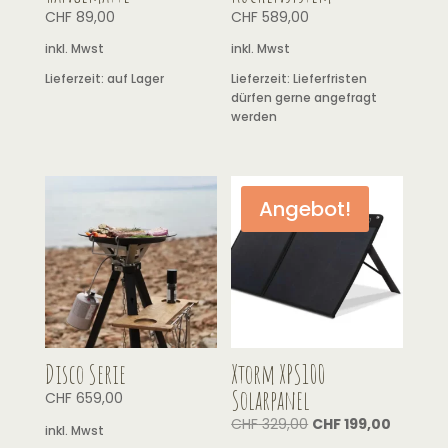
CHF
89,00
CHF
589,00
inkl. Mwst
inkl. Mwst
Lieferzeit:
auf Lager
Lieferzeit:
Lieferfristen
dürfen gerne angefragt
werden
Angebot!
Disco Serie
Xtorm XPS100
Solarpanel
CHF
659,00
CHF
329,00
CHF
199,00
inkl. Mwst