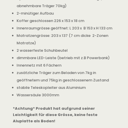
abnehmbare Träger 70kg)
2-minütiger Aufbau
Koffer geschlossen 226 x 153 x 18 cm
Innenraumgrösse geöffnet: L 203 x B 153 x H 133 cm
Matratzengrösse: 203 x 137 (7 cm dicke 2-Zonen
Matratze)
2 wasserfeste Schuhbeutel
dimmbare LED-Leiste (betrieb mit z.B Powerbank)
Innennetz mit 6 Fächern
zusätzliche Träger zum Beladen von 7kg in
geöffnetem und 75kg in geschlossenem Zustand
stabile Teleskopleiter aus Aluminium
Wassersäule 3000mm
*Achtung* Produkt hat aufgrund seiner
Leichtigkeit für diese Grösse, keine feste
Aluplatte als Boden!