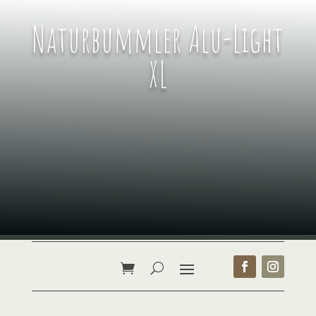
Naturbummler Alu-Light
XL