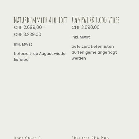
Lieferzeit:
Lieferfristen
dürfen gerne angefragt
Lieferzeit:
ab August wieder
werden
lieferbar
IKamper BDV Duo
CHF
3.990,00
inkl. Mwst
Lieferzeit:
Lieferfristen
dürfen gerne angefragt
werden
Roof Space 2
CHF
3.590,00
inkl. Mwst
Lieferzeit:
auf Lager