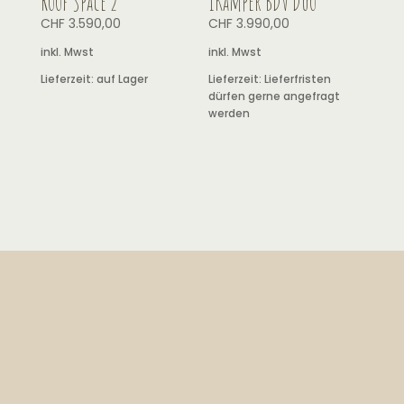
Unser SHOWROOM
Industriestrasse 121 – 3178 Bösingen
WICHTIG
: Besuche sind nur auf Anfrage möglich!
RUFE UNS AN
Tel.: 079 617 55 55
SCHREIBE UNS