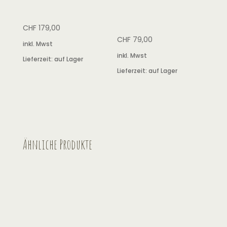
CHF
179,00
CHF
79,00
inkl. Mwst
inkl. Mwst
Lieferzeit:
auf Lager
Lieferzeit:
auf Lager
Ähnliche Produkte
Naturbummler Alu-Loft
CAMPWERK Good Vibes
CHF
2.699,00
–
CHF
3.690,00
CHF
3.239,00
inkl. Mwst
inkl. Mwst