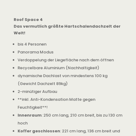
Roof Space 4
Das vermutlich größte Hartschalendachzelt der
Welt!
bis 4 Personen
Panorama Modus
Verdoppelung der Liegefläche nach dem öffnen
Recycelbare Aluminium (Nachhaltigkeit)
dynamische Dachlast von mindestens 100 kg
(Gewicht Dachzelt 89kg)
2-minütiger Aufbau
**inkl. Anti-Kondensation Matte gegen
Feuchtigkeit**!
Innenraum
: 250 cm lang, 210 cm breit, bis zu 130 cm
hoch
Koffer geschlossen
: 221 cm lang, 136 cm breit und