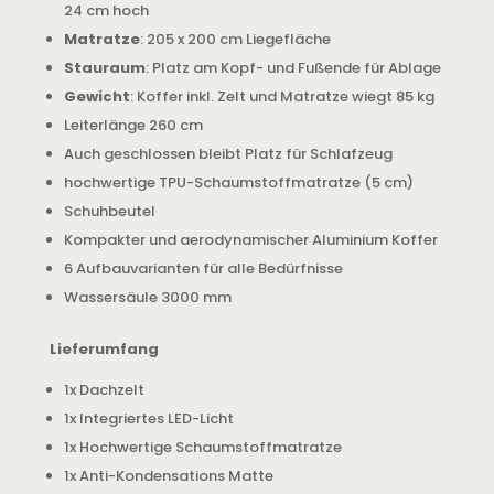
24 cm hoch
Matratze
: 205 x 200 cm Liegefläche
Stauraum
: Platz am Kopf- und Fußende für Ablage
Gewicht
: Koffer inkl. Zelt und Matratze wiegt 85 kg
Leiterlänge 260 cm
Auch geschlossen bleibt Platz für Schlafzeug
hochwertige TPU-Schaumstoffmatratze (5 cm)
Schuhbeutel
Kompakter und aerodynamischer Aluminium Koffer
6 Aufbauvarianten für alle Bedürfnisse
Wassersäule 3000 mm
Lieferumfang
1x Dachzelt
1x Integriertes LED-Licht
1x Hochwertige Schaumstoffmatratze
1x Anti-Kondensations Matte