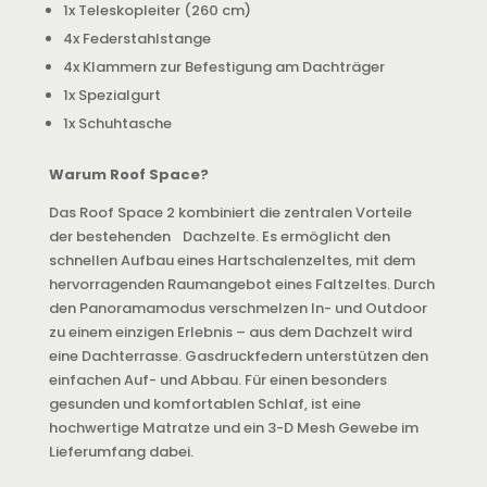
1x Teleskopleiter (260 cm)
4x Federstahlstange
4x Klammern zur Befestigung am Dachträger
1x Spezialgurt
1x Schuhtasche
Warum Roof Space?
Das Roof Space 2 kombiniert die zentralen Vorteile
der bestehenden Dachzelte. Es ermöglicht den
schnellen Aufbau eines Hartschalenzeltes, mit dem
hervorragenden Raumangebot eines Faltzeltes. Durch
den Panoramamodus verschmelzen In- und Outdoor
zu einem einzigen Erlebnis – aus dem Dachzelt wird
eine Dachterrasse. Gasdruckfedern unterstützen den
einfachen Auf- und Abbau. Für einen besonders
gesunden und komfortablen Schlaf, ist eine
hochwertige Matratze und ein 3-D Mesh Gewebe im
Lieferumfang dabei.