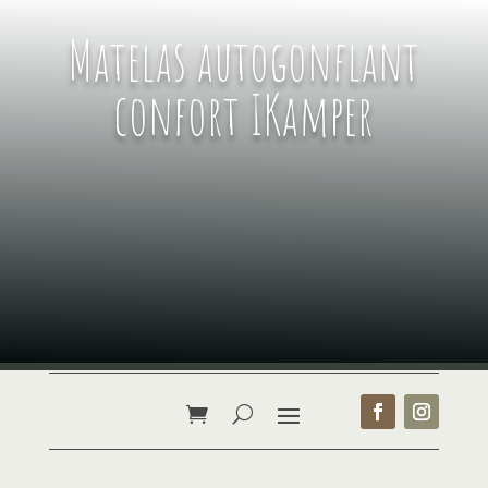
Matelas autogonflant
confort IKamper