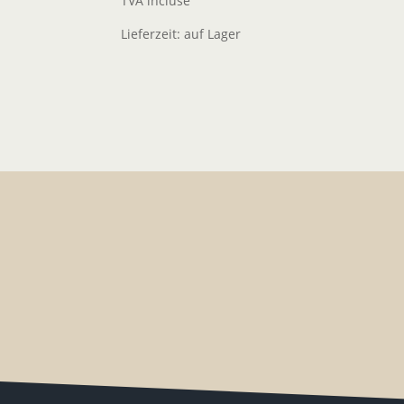
TVA incluse
Lieferzeit:
auf Lager
IMPORTANT
: les visites ne sont possibles que
sur demande !