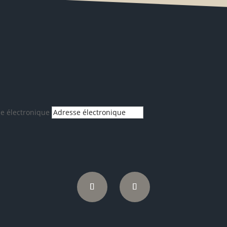
ogs de voyage passionnants, nouveautés et b
plus encore.
e électronique