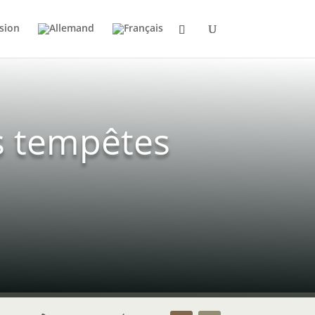
sion
s tempêtes