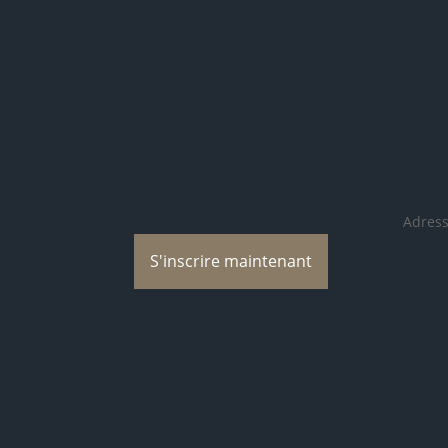
Bl
Adress
S'inscrire maintenant