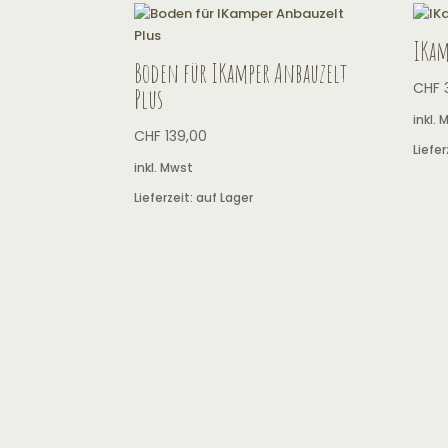
IKam
Boden für IKamper Anbauzelt
CHF
Plus
inkl.
CHF
139,00
Liefer
inkl. Mwst
Lieferzeit:
auf Lager