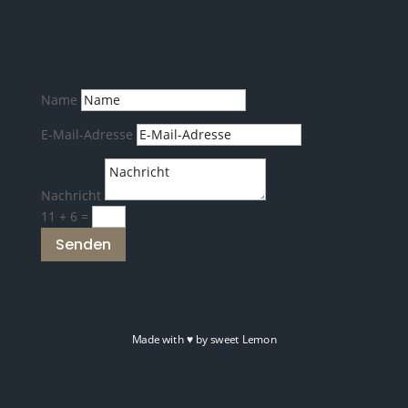
Name
E-Mail-Adresse
Nachricht
11 + 6
=
Senden
Made with
♥
by sweet Lemon