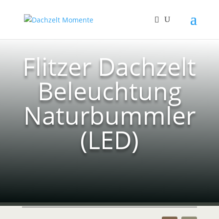
Flitzer Dachzelt
Beleuchtung
Naturbummler
(LED)