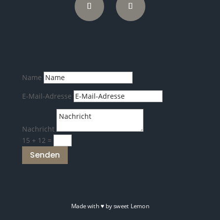
Name
E-Mail-Adresse
Nachricht
15 + 12
=
Senden
Made with
♥
by sweet Lemon