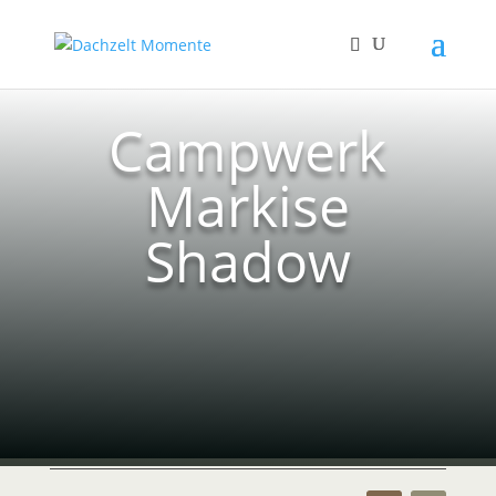
Campwerk
Markise
Shadow