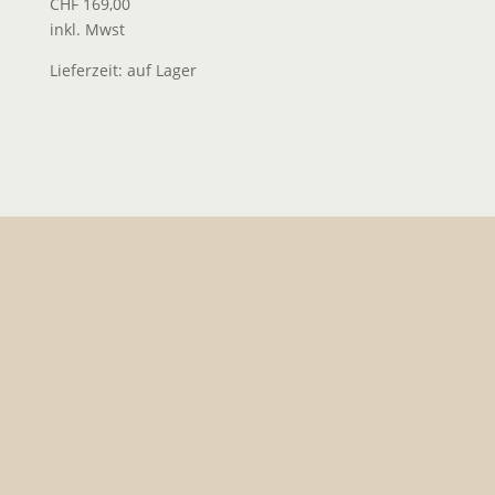
CHF
169,00
inkl. Mwst
Lieferzeit:
auf Lager
WICHTIG
: Besuche sind nur auf Anfrage möglich!